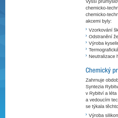
Vyšší průmyslo
chemicko-tech
chemicko-techn
akcemi byly:
Vzorkování šk
Odstranění že
Výroba kyseli
Termografick
Neutralizace
Zahrnuje obdo
Syntezia Rybit
v Rybitví a lét
a vedoucím tec
se týkala těcht
Výroba siliko