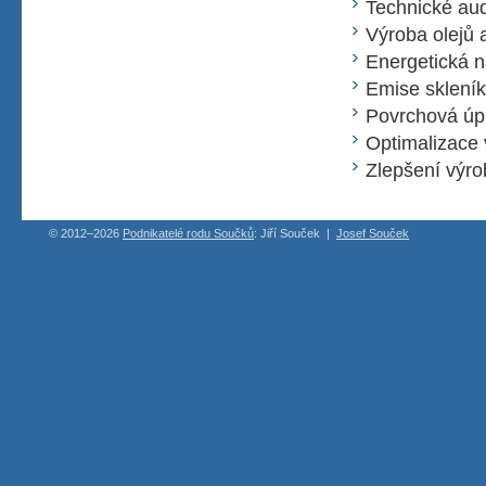
Technické aud
Výroba olejů
Energetická 
Emise sklení
Povrchová úp
Optimalizace 
Zlepšení výr
© 2012–2026
Podnikatelé rodu Součků
: Jiří Souček
|
Josef Souček