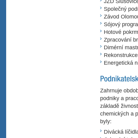
JZD Slušovic
Společný pod
Závod Olomo
Sójový progr
Hotové pokr
Zpracování b
Dimérní mastn
Rekonstrukce
Energetická n
Zahrnuje obdob
podniky a prac
základě živnos
chemických a p
byly:
Divácká líčidl