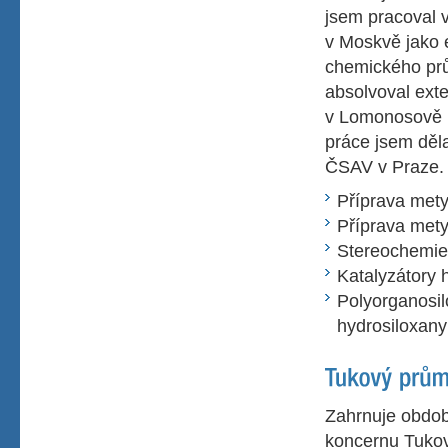
jsem pracoval 
v Moskvě jako 
chemického pr
absolvoval exte
v Lomonosově i
práce jsem děl
ČSAV v Praze. V
Příprava mety
Příprava metyl
Stereochemie 
Katalyzátory 
Polyorganosil
hydrosiloxany
Zahrnuje obdob
koncernu Tukov