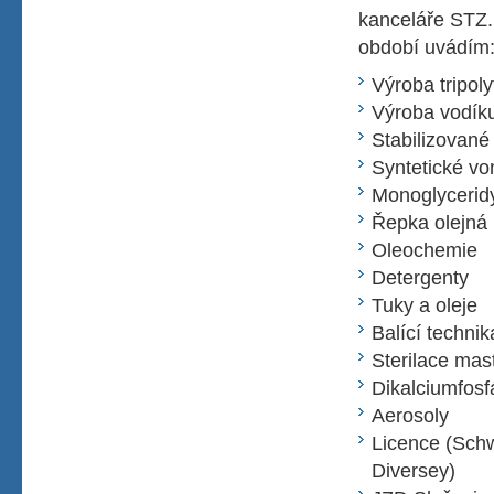
kanceláře STZ.
období uvádím
Výroba tripoly
Výroba vodík
Stabilizované
Syntetické vo
Monoglyceridy
Řepka olejná
Oleochemie
Detergenty
Tuky a oleje
Balící technik
Sterilace mas
Dikalciumfosf
Aerosoly
Licence (Schw
Diversey)