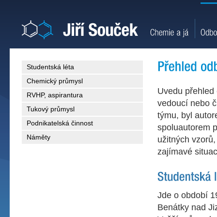
Studentská léta
Chemický průmysl
Uvedu přehled c
RVHP, aspirantura
vedoucí nebo čl
Tukový průmysl
týmu, byl auto
Podnikatelská činnost
spoluautorem p
Náměty
užitných vzorů,
zajímavé situac
Jde o období 1
Benátky nad Ji