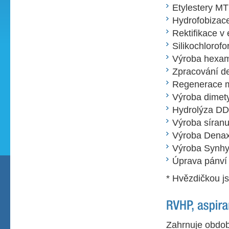
Etylestery M
Hydrofobizace
Rektifikace v
Silikochlorof
Výroba hexam
Zpracování de
Regenerace m
Výroba dimety
Hydrolýza DD
Výroba síranu
Výroba Dena
Výroba Synhy
Úprava pánví
* Hvězdičkou j
Zahrnuje obdo